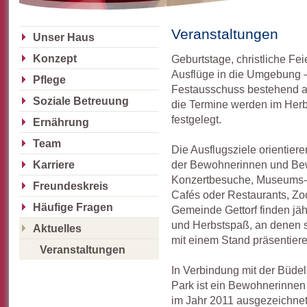
Veranstaltungen
Unser Haus
Konzept
Geburtstage, christliche Fei
Ausflüge in die Umgebung 
Pflege
Festausschuss bestehend a
Soziale Betreuung
die Termine werden im Herb
festgelegt.
Ernährung
Team
Die Ausflugsziele orientier
der Bewohnerinnen und Bew
Karriere
Konzertbesuche, Museums- 
Freundeskreis
Cafés oder Restaurants, Zoo
Häufige Fragen
Gemeinde Gettorf finden jähr
und Herbstspaß, an denen 
Aktuelles
mit einem Stand präsentiere
Veranstaltungen
In Verbindung mit der Büd
Park ist ein Bewohnerinne
im Jahr 2011 ausgezeichne