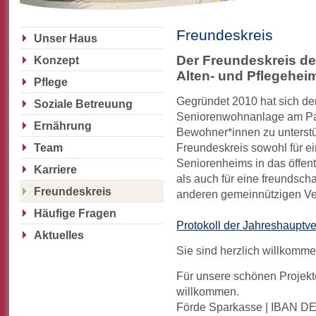
Freundeskreis
Unser Haus
Der Freundeskreis de
Konzept
Alten- und Pflegehei
Pflege
Gegründet 2010 hat sich der
Soziale Betreuung
Seniorenwohnanlage am Park
Ernährung
Bewohner*innen zu unterstüt
Freundeskreis sowohl für e
Team
Seniorenheims in das öffen
Karriere
als auch für eine freundsch
Freundeskreis
anderen gemeinnützigen Ver
Häufige Fragen
Protokoll der Jahreshaupt
Aktuelles
Sie sind herzlich willkomme
Für unsere schönen Projekte
willkommen.
Förde Sparkasse | IBAN D